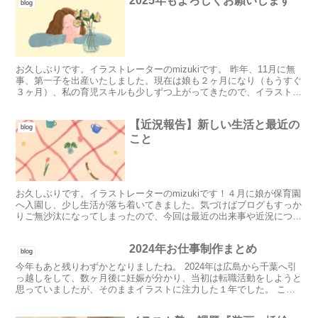
2025年もよろしくお願いします
blog
お久しぶりです。イラストレーターのmizukiです。 昨年、11月に無
事、第一子を出産いたしました。現在は娘も２ヶ月になり（もうすぐ
３ヶ月）、私の育児スキルも少しずつ上がってきたので、イラストの
制作を再開しております。 MJイラストレーショ...
【近況報告】新しい生活と最近の
blog
こと
お久しぶりです。イラストレーターのmizukiです！４月に娘が保育園
へ入園し、少し生活が落ち着いてきました。気づけばブログもすっか
りご無沙汰になってしまったので、今回は最近の出来事や近況につい
て書いてみようと思います。 ⚫︎保育園入園４月か...
2024年お仕事制作まとめ
blog
今年もあと残りわずかとなりましたね。 2024年は広島から千葉へ引
っ越しをして、数ヶ月後に妊娠が分かり、当初は転職活動をしようと
思っていましたが、そのままイラストに注力した１年でした。 この
１年は、ありがたいことに昨年は想像もしていなかった...