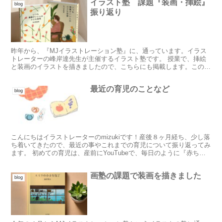
イラスト塾 課題『装画・挿絵』
blog
振り返り
昨年から、『MJイラストレーション塾』に、通っています。イラス
トレーターの峰岸達先生が主催するイラスト塾です。 授業で、挿絵
と装画のイラストを描きましたので、こちらにも掲載します。この課
題は、自分で自由に本を１冊選び、その装画と挿絵を自分な...
最近の育児のことなど
blog
こんにちはイラストレーターのmizukiです！産後８ヶ月経ち、少し落
ち着いてきたので、最近の事やこれまでの育児について振り返ってみ
ます。 初めての育児は、産前にYouTubeで、毎日のように『赤ちゃ
んの１日』の動画をみていただけあって（笑）...
画塾の課題で装画を描きました
blog